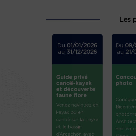
Les 
Du
01/01/2026
Du
09/
au
31/12/2026
au
21/
Guide privé
Concou
canoë-kayak
photo
et découverte
faune flore
Concour
Venez naviguez en
Bicenten
kayak ou en
photogr
canoë sur la Leyre
Architec
et le bassin
noir en b
d’Arcachon avec