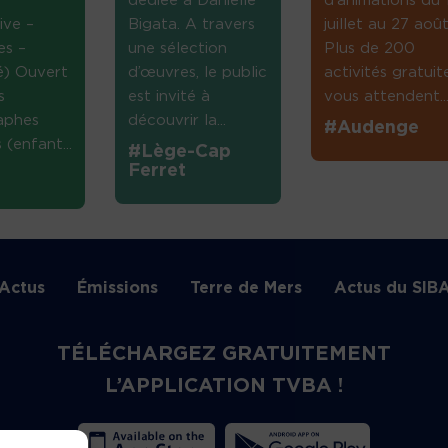
dédiée à Danielle
d’animations du 
ive –
Bigata. A travers
juillet au 27 août
es –
une sélection
Plus de 200
té) Ouvert
d’œuvres, le public
activités gratuit
s
est invité à
vous attendent...
aphes
découvrir la...
#Audenge
(enfant...
#Lège-Cap
Ferret
Actus
Émissions
Terre de Mers
Actus du SIB
TÉLÉCHARGEZ GRATUITEMENT
L’APPLICATION TVBA !