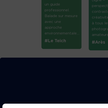
(ligne –
un guide
perspect
professionnel.
contrast
Balade sur mesure
créativi
avec une
à tous le
approche
photogr
environnementale....
amateurs 
#Le Teich
#Arès