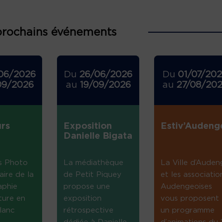
prochains événements
06/2026
Du
26/06/2026
Du
01/07/20
09/2026
au
19/09/2026
au
27/08/20
rs
Exposition
Estiv’Audeng
Danielle Bigata
s Photo
La médiathèque
La Ville d’Auden
aire de la
de Petit Piquey
et les associatio
aphie
propose une
Audengeoises
ture en
exposition
vous proposent
lanc
rétrospective
un programme