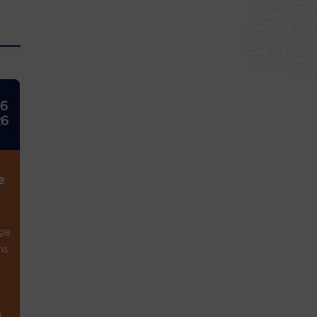
26
26
e
ge
ns