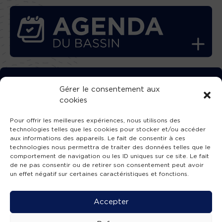
TÉLÉCHARGEZ GRATUITEMENT
Gérer le consentement aux
cookies
L’APPLICATION TVBA !
Pour offrir les meilleures expériences, nous utilisons des
technologies telles que les cookies pour stocker et/ou accéder
aux informations des appareils. Le fait de consentir à ces
technologies nous permettra de traiter des données telles que le
comportement de navigation ou les ID uniques sur ce site. Le fait
SUIVEZ-NOUS !
de ne pas consentir ou de retirer son consentement peut avoir
un effet négatif sur certaines caractéristiques et fonctions.
Charte de publication
-
Mentions légales
-
Accessibilité
-
Politique de confidentialité
-
Plan
Accepter
de site
-
SIBA
© 2026 création
Compos'it.