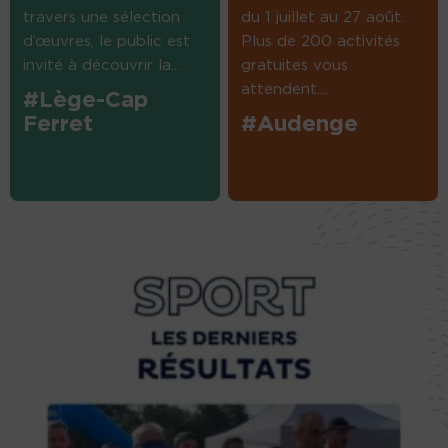
travers une sélection
du 1 juillet au 27 août.
d’œuvres, le public est
Plus de 200 activités
invité à découvrir la...
gratuites vous
attendent....
#Lège-Cap
Ferret
#Audenge