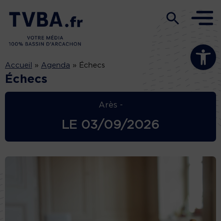
Ouvrir la b
Accueil
»
Agenda
»
Échecs
Échecs
Arès -
LE
03/09/2026