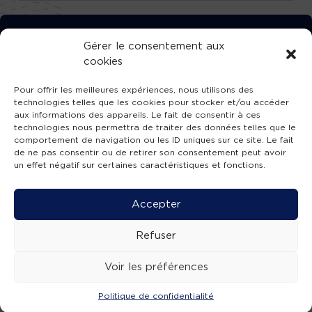
TÉLÉCHARGEZ GRATUITEMENT
Gérer le consentement aux
cookies
L’APPLICATION TVBA !
Pour offrir les meilleures expériences, nous utilisons des
technologies telles que les cookies pour stocker et/ou accéder
aux informations des appareils. Le fait de consentir à ces
technologies nous permettra de traiter des données telles que le
comportement de navigation ou les ID uniques sur ce site. Le fait
SUIVEZ-NOUS !
de ne pas consentir ou de retirer son consentement peut avoir
un effet négatif sur certaines caractéristiques et fonctions.
Charte de publication
-
Mentions légales
-
Accessibilité
-
Politique de confidentialité
-
Plan
Accepter
de site
-
SIBA
© 2026 création
Compos'it.
Refuser
Voir les préférences
Politique de confidentialité
ACTUS
ÉMISSIONS
AGENDA
WEBCAMS