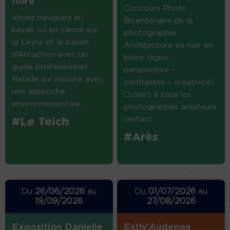
flore
Concours Photo
Venez naviguez en
Bicentenaire de la
kayak ou en canoë sur
photographie
la Leyre et le bassin
Architecture en noir en
d’Arcachon avec un
blanc (ligne –
guide professionnel.
perspective –
Balade sur mesure avec
contrastes – créativité)
une approche
Ouvert à tous les
environnementale....
photographes amateurs
(enfant...
#Le Teich
#Arès
Du
26/06/2026
au
Du
01/07/2026
au
19/09/2026
27/08/2026
Exposition Danielle
Estiv’Audenge