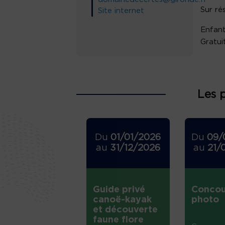
Sur ré
Site internet
Enfant
Gratui
Les 
Du
01/01/2026
Du
09/
au
31/12/2026
au
21/
Guide privé
Concou
canoë-kayak
photo
et découverte
faune flore