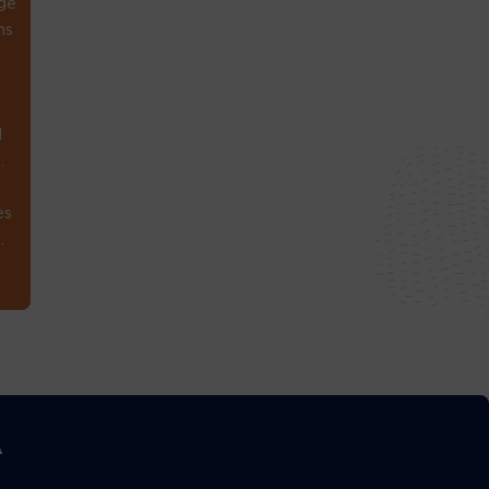
ge
ns
1
.
es
.
A