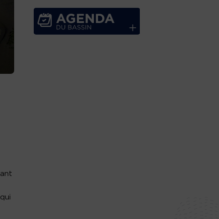
.
vant
 qui