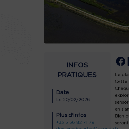
INFOS
PRATIQUES
Le pla
Cette 
Chaque
Date
explor
Le
20/02/2026
sensor
en s’a
Plus d'infos
Bien q
+33 5 56 82 71 79
seront
domainedecertes@gironde.fr