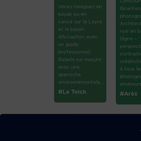
Concour
Venez naviguez en
Bicenten
kayak ou en
photogr
canoë sur la Leyre
Architec
et le bassin
noir en b
d’Arcachon avec
(ligne –
un guide
perspect
professionnel.
contrast
Balade sur mesure
créativi
avec une
à tous le
approche
photogr
environnementale....
amateurs 
#Le Teich
#Arès