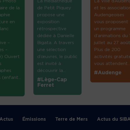
s Photo
La médiathèque
La Ville d’Auden
aire de la
de Petit Piquey
et les associatio
aphie
propose une
Audengeoises
ture en
exposition
vous proposent
lanc
rétrospective
un programme
dédiée à Danielle
d’animations du 
ive –
Bigata. A travers
juillet au 27 août
es –
une sélection
Plus de 200
té) Ouvert
d’œuvres, le public
activités gratuit
s
est invité à
vous attendent...
aphes
découvrir la...
#Audenge
(enfant...
#Lège-Cap
Ferret
Actus
Émissions
Terre de Mers
Actus du SIB