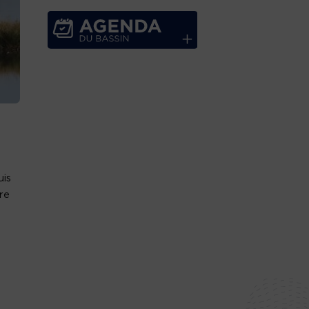
uis
re