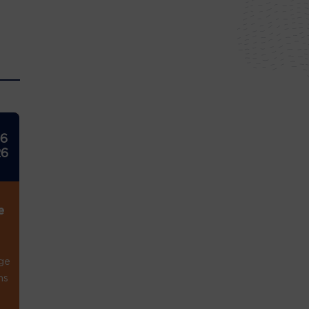
26
26
e
ge
ns