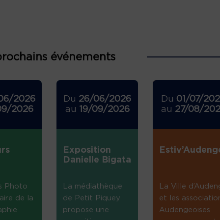
prochains événements
06/2026
Du
26/06/2026
Du
01/07/20
09/2026
au
19/09/2026
au
27/08/20
rs
Exposition
Estiv’Audeng
Danielle Bigata
s Photo
La médiathèque
La Ville d’Auden
aire de la
de Petit Piquey
et les associatio
aphie
propose une
Audengeoises