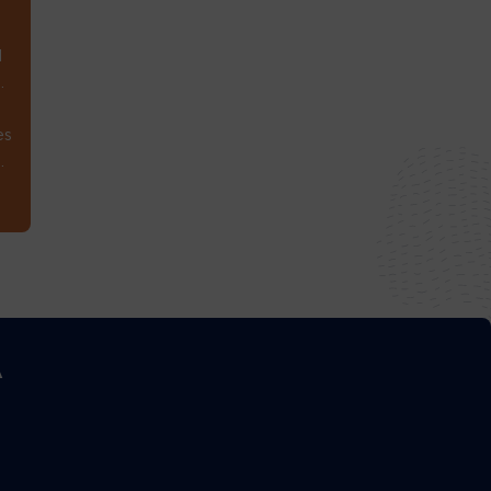
1
.
es
.
A