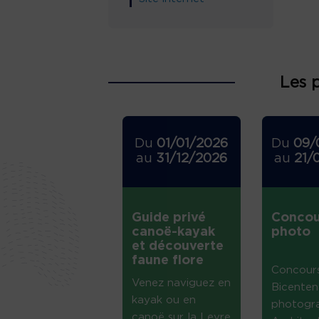
Les 
Du
01/01/2026
Du
09/
au
31/12/2026
au
21/
Guide privé
Concou
canoë-kayak
photo
et découverte
faune flore
Concour
Venez naviguez en
Bicenten
kayak ou en
photogr
canoë sur la Leyre