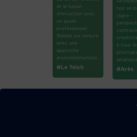
Architec
et le bassin
noir en b
d’Arcachon avec
(ligne –
un guide
perspect
professionnel.
contrast
Balade sur mesure
créativi
avec une
à tous le
approche
photogr
environnementale....
amateurs 
#Le Teich
#Arès