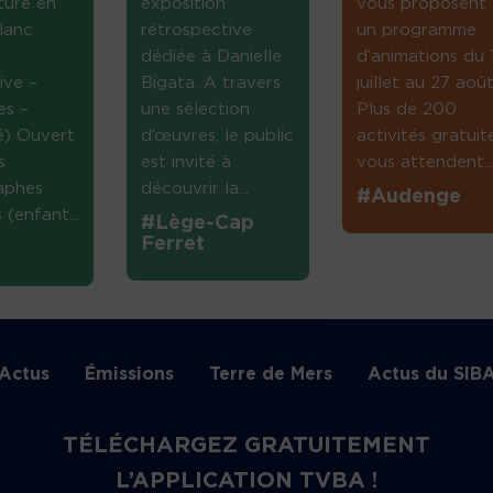
ture en
exposition
vous proposent
lanc
rétrospective
un programme
dédiée à Danielle
d’animations du 
ive –
Bigata. A travers
juillet au 27 août
es –
une sélection
Plus de 200
té) Ouvert
d’œuvres, le public
activités gratuit
s
est invité à
vous attendent...
aphes
découvrir la...
#Audenge
(enfant...
#Lège-Cap
Ferret
Actus
Émissions
Terre de Mers
Actus du SIB
TÉLÉCHARGEZ GRATUITEMENT
L’APPLICATION TVBA !