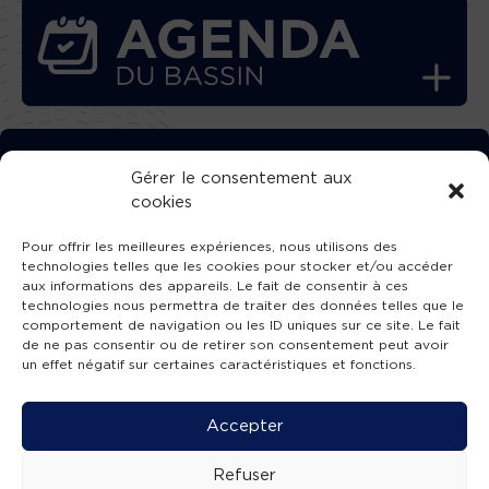
TÉLÉCHARGEZ GRATUITEMENT
Gérer le consentement aux
cookies
L’APPLICATION TVBA !
Pour offrir les meilleures expériences, nous utilisons des
technologies telles que les cookies pour stocker et/ou accéder
aux informations des appareils. Le fait de consentir à ces
technologies nous permettra de traiter des données telles que le
comportement de navigation ou les ID uniques sur ce site. Le fait
SUIVEZ-NOUS !
de ne pas consentir ou de retirer son consentement peut avoir
un effet négatif sur certaines caractéristiques et fonctions.
Charte de publication
-
Mentions légales
-
Accessibilité
-
Politique de confidentialité
-
Plan
Accepter
de site
-
SIBA
© 2026 création
Compos'it.
Refuser