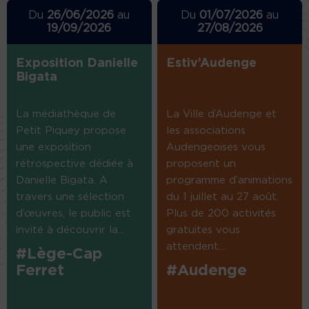
Du
26/06/2026
au
Du
01/07/2026
au
19/09/2026
27/08/2026
Exposition Danielle
Estiv’Audenge
Bigata
La médiathèque de
La Ville d’Audenge et
Petit Piquey propose
les associations
une exposition
Audengeoises vous
rétrospective dédiée à
proposent un
Danielle Bigata. A
programme d’animations
travers une sélection
du 1 juillet au 27 août.
d’œuvres, le public est
Plus de 200 activités
invité à découvrir la...
gratuites vous
attendent....
#Lège-Cap
Ferret
#Audenge