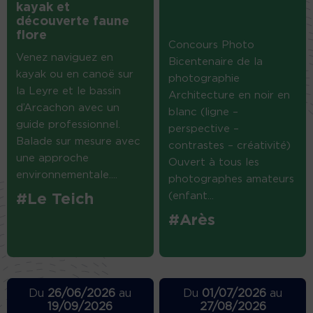
kayak et
découverte faune
flore
Concours Photo
Venez naviguez en
Bicentenaire de la
kayak ou en canoë sur
photographie
la Leyre et le bassin
Architecture en noir en
d’Arcachon avec un
blanc (ligne –
guide professionnel.
perspective –
Balade sur mesure avec
contrastes – créativité)
une approche
Ouvert à tous les
environnementale....
photographes amateurs
(enfant...
#Le Teich
#Arès
Du
26/06/2026
au
Du
01/07/2026
au
19/09/2026
27/08/2026