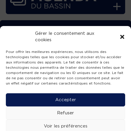
TÉLÉCHARGEZ GRATUITEMENT
Gérer le consentement aux
cookies
L’APPLICATION TVBA !
Pour offrir les meilleures expériences, nous utilisons des
technologies telles que les cookies pour stocker et/ou accéder
aux informations des appareils. Le fait de consentir à ces
technologies nous permettra de traiter des données telles que le
comportement de navigation ou les ID uniques sur ce site. Le fait
SUIVEZ-NOUS !
de ne pas consentir ou de retirer son consentement peut avoir
un effet négatif sur certaines caractéristiques et fonctions.
Charte de publication
-
Mentions légales
-
Accessibilité
-
Politique de confidentialité
-
Plan
Accepter
de site
-
SIBA
© 2026 création
Compos'it.
Refuser
Voir les préférences