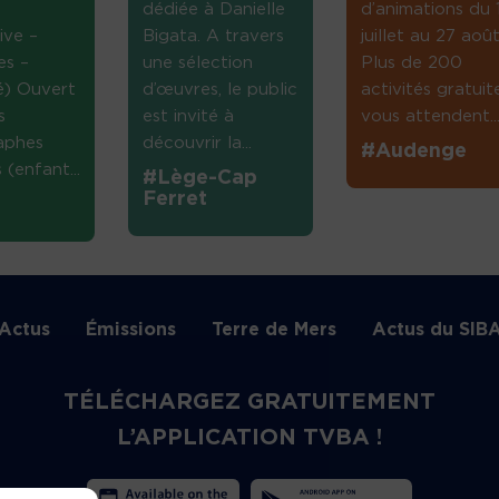
dédiée à Danielle
d’animations du 
ive –
Bigata. A travers
juillet au 27 août
es –
une sélection
Plus de 200
té) Ouvert
d’œuvres, le public
activités gratuit
s
est invité à
vous attendent...
aphes
découvrir la...
#Audenge
(enfant...
#Lège-Cap
Ferret
Actus
Émissions
Terre de Mers
Actus du SIB
TÉLÉCHARGEZ GRATUITEMENT
L’APPLICATION TVBA !