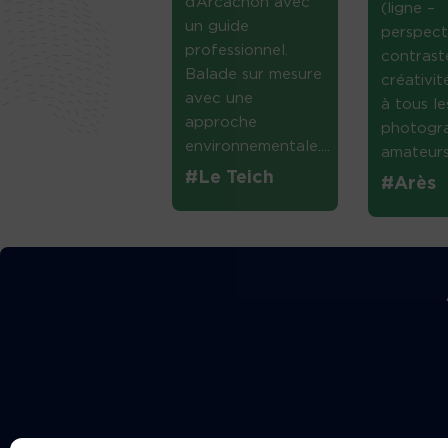
d’Arcachon avec
(ligne –
un guide
perspect
professionnel.
contrast
Balade sur mesure
créativi
avec une
à tous le
approche
photogr
environnementale....
amateurs 
#Le Teich
#Arès