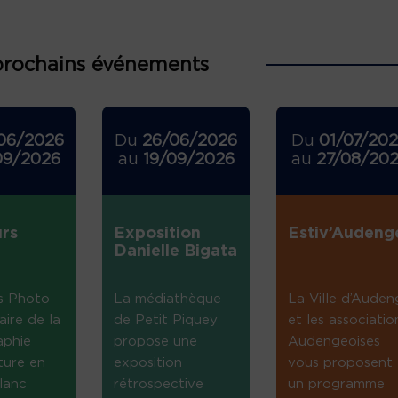
prochains événements
06/2026
Du
26/06/2026
Du
01/07/20
09/2026
au
19/09/2026
au
27/08/20
rs
Exposition
Estiv’Audeng
Danielle Bigata
s Photo
La médiathèque
La Ville d’Auden
aire de la
de Petit Piquey
et les associatio
aphie
propose une
Audengeoises
ture en
exposition
vous proposent
lanc
rétrospective
un programme