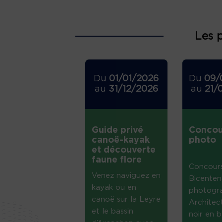
Les 
Du
01/01/2026
Du
09/
au
31/12/2026
au
21/
Guide privé
Concou
canoë-kayak
photo
et découverte
faune flore
Concour
Venez naviguez en
Bicenten
kayak ou en
photogr
canoë sur la Leyre
Architec
et le bassin
noir en b