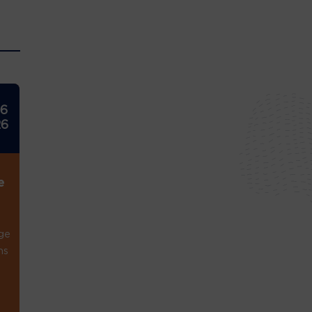
26
26
e
ge
ns