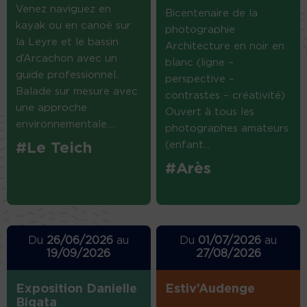
Venez naviguez en
Bicentenaire de la
kayak ou en canoë sur
photographie
la Leyre et le bassin
Architecture en noir en
d’Arcachon avec un
blanc (ligne –
guide professionnel.
perspective –
Balade sur mesure avec
contrastes – créativité)
une approche
Ouvert à tous les
environnementale....
photographes amateurs
(enfant...
#Le Teich
#Arès
Du
26/06/2026
au
Du
01/07/2026
au
19/09/2026
27/08/2026
Exposition Danielle
Estiv’Audenge
Bigata