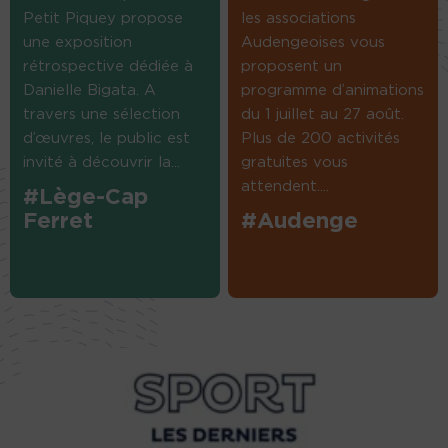
Petit Piquey propose
les associations
une exposition
Audengeoises vous
rétrospective dédiée à
proposent un
Danielle Bigata. A
programme d’animations
travers une sélection
du 1 juillet au 27 août.
d’œuvres, le public est
Plus de 200 activités
invité à découvrir la...
gratuites vous
attendent....
#Lège-Cap
Ferret
#Audenge