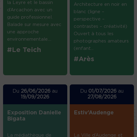
la Leyre et le bassin
Architecture en noir en
d’Arcachon avec un
blanc (ligne –
guide professionnel.
perspective –
Balade sur mesure avec
contrastes – créativité)
une approche
Ouvert à tous les
environnementale....
photographes amateurs
(enfant...
#Le Teich
#Arès
Du
26/06/2026
au
Du
01/07/2026
au
19/09/2026
27/08/2026
Exposition Danielle
Estiv’Audenge
Bigata
La médiathèque de
La Ville d’Audenge et