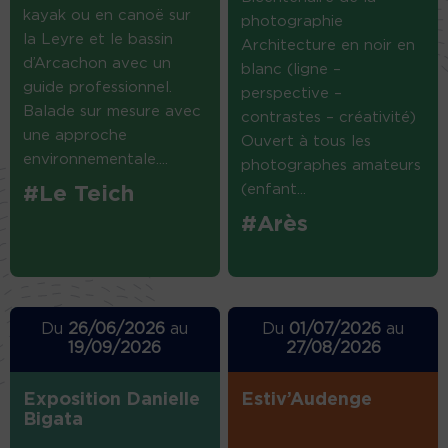
kayak ou en canoë sur
photographie
la Leyre et le bassin
Architecture en noir en
d’Arcachon avec un
blanc (ligne –
guide professionnel.
perspective –
Balade sur mesure avec
contrastes – créativité)
une approche
Ouvert à tous les
environnementale....
photographes amateurs
(enfant...
#Le Teich
#Arès
Du
26/06/2026
au
Du
01/07/2026
au
19/09/2026
27/08/2026
Exposition Danielle
Estiv’Audenge
Bigata