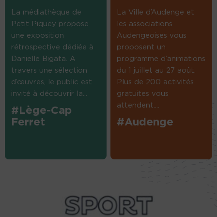
La médiathèque de
La Ville d’Audenge et
Petit Piquey propose
les associations
une exposition
Audengeoises vous
rétrospective dédiée à
proposent un
Danielle Bigata. A
programme d’animations
travers une sélection
du 1 juillet au 27 août.
d’œuvres, le public est
Plus de 200 activités
invité à découvrir la...
gratuites vous
attendent....
#Lège-Cap
Ferret
#Audenge