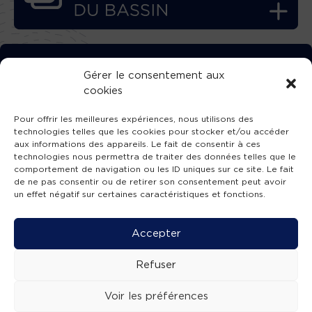
TÉLÉCHARGEZ GRATUITEMENT
Gérer le consentement aux
cookies
L’APPLICATION TVBA !
Pour offrir les meilleures expériences, nous utilisons des
technologies telles que les cookies pour stocker et/ou accéder
aux informations des appareils. Le fait de consentir à ces
technologies nous permettra de traiter des données telles que le
comportement de navigation ou les ID uniques sur ce site. Le fait
SUIVEZ-NOUS !
de ne pas consentir ou de retirer son consentement peut avoir
un effet négatif sur certaines caractéristiques et fonctions.
Charte de publication
-
Mentions légales
-
Accessibilité
-
Politique de confidentialité
-
Plan
Accepter
de site
-
SIBA
© 2026 création
Compos'it.
Refuser
Voir les préférences