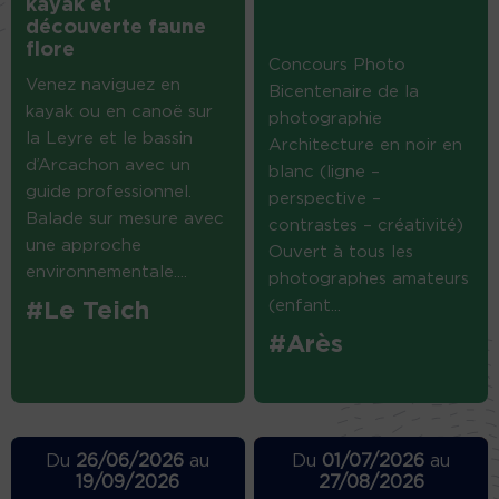
kayak et
découverte faune
flore
Concours Photo
Venez naviguez en
Bicentenaire de la
kayak ou en canoë sur
photographie
la Leyre et le bassin
Architecture en noir en
d’Arcachon avec un
blanc (ligne –
guide professionnel.
perspective –
Balade sur mesure avec
contrastes – créativité)
une approche
Ouvert à tous les
environnementale....
photographes amateurs
(enfant...
#Le Teich
#Arès
Du
26/06/2026
au
Du
01/07/2026
au
19/09/2026
27/08/2026