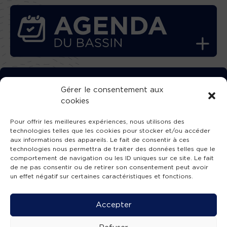
TÉLÉCHARGEZ GRATUITEMENT
Gérer le consentement aux
cookies
L’APPLICATION TVBA !
Pour offrir les meilleures expériences, nous utilisons des
technologies telles que les cookies pour stocker et/ou accéder
aux informations des appareils. Le fait de consentir à ces
technologies nous permettra de traiter des données telles que le
comportement de navigation ou les ID uniques sur ce site. Le fait
SUIVEZ-NOUS !
de ne pas consentir ou de retirer son consentement peut avoir
un effet négatif sur certaines caractéristiques et fonctions.
Charte de publication
-
Mentions légales
-
Accessibilité
-
Politique de confidentialité
-
Plan
Accepter
de site
-
SIBA
© 2026 création
Compos'it.