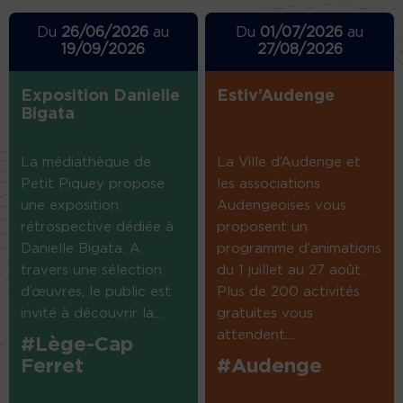
Du
26/06/2026
au
Du
01/07/2026
au
19/09/2026
27/08/2026
Exposition Danielle
Estiv’Audenge
Bigata
La médiathèque de
La Ville d’Audenge et
Petit Piquey propose
les associations
une exposition
Audengeoises vous
rétrospective dédiée à
proposent un
Danielle Bigata. A
programme d’animations
travers une sélection
du 1 juillet au 27 août.
d’œuvres, le public est
Plus de 200 activités
invité à découvrir la...
gratuites vous
attendent....
#Lège-Cap
Ferret
#Audenge