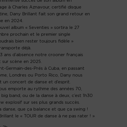
l’immense succès de son album en
e à Charles Aznavour, certifié disque
tine, Dany Brillant fait son grand retour en
ue en 2024.
uvel album « Seventies » sortira le 27
bre prochain et le premier single
oudrais bien rester toujours fidèle »
ransporte déjà.
3 ans d’absence notre crooner français
t sur scène en 2025.
nt-Germain-des-Prés à Cuba, en passant
me, Londres ou Porto Rico, Dany nous
 un concert de danse et d’esprit.
nous emporte au rythme des années 70,
 big band, ou de la danse à deux, c’est 1h30
w explosif sur ses plus grands succès.
 danse, que ça balance et que ça swing !
rillant le « TOUR de danse à ne pas rater ! »