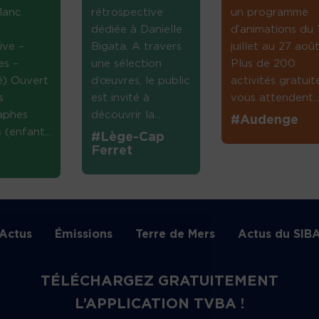
lanc
rétrospective
un programme
dédiée à Danielle
d’animations du 
ive –
Bigata. A travers
juillet au 27 août
es –
une sélection
Plus de 200
té) Ouvert
d’œuvres, le public
activités gratuit
s
est invité à
vous attendent...
aphes
découvrir la...
#Audenge
(enfant...
#Lège-Cap
Ferret
Actus
Émissions
Terre de Mers
Actus du SIB
TÉLÉCHARGEZ GRATUITEMENT
L’APPLICATION TVBA !