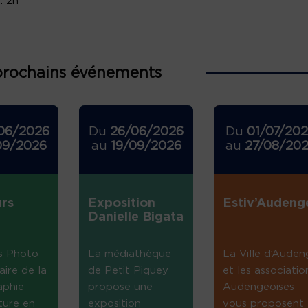
: 2h
prochains événements
06/2026
Du
26/06/2026
Du
01/07/20
09/2026
au
19/09/2026
au
27/08/20
rs
Exposition
Estiv’Audeng
Danielle Bigata
s Photo
La médiathèque
La Ville d’Auden
aire de la
de Petit Piquey
et les associatio
aphie
propose une
Audengeoises
ture en
exposition
vous proposent