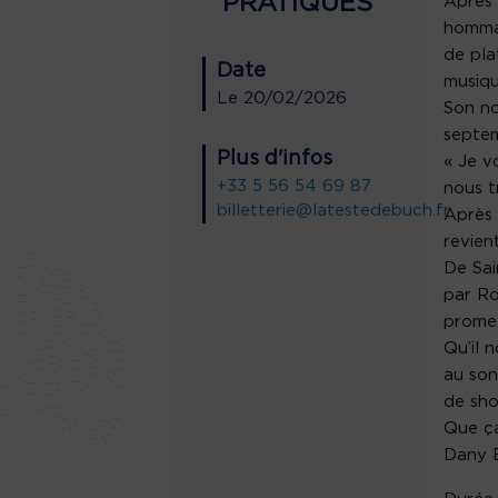
PRATIQUES
Après 
hommag
de pla
Date
musiq
Le
20/02/2026
Son no
septem
Plus d'infos
« Je v
+33 5 56 54 69 87
nous t
billetterie@latestedebuch.fr
Après 
revien
De Sai
par Ro
promet
Qu’il 
au son
de sho
Que ça
Dany B