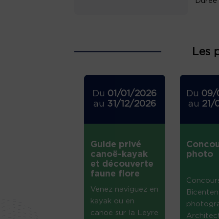
Durée 
Les 
Du
01/01/2026
Du
09/
au
31/12/2026
au
21/
Guide privé
Concou
canoë-kayak
photo
et découverte
faune flore
Concour
Venez naviguez en
Bicenten
kayak ou en
photogr
canoë sur la Leyre
Architec