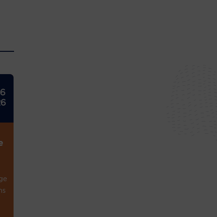
26
26
e
ge
ns