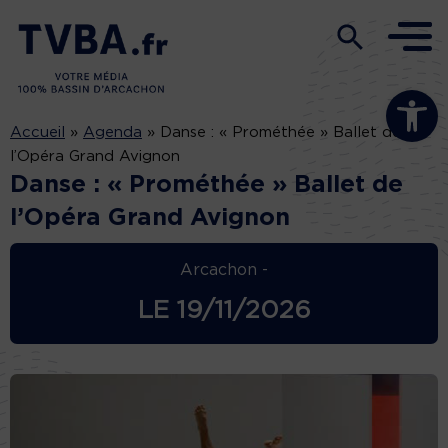
Ouvrir la b
Accueil
»
Agenda
»
Danse : « Prométhée » Ballet de
l’Opéra Grand Avignon
Danse : « Prométhée » Ballet de
l’Opéra Grand Avignon
Arcachon -
LE
19/11/2026