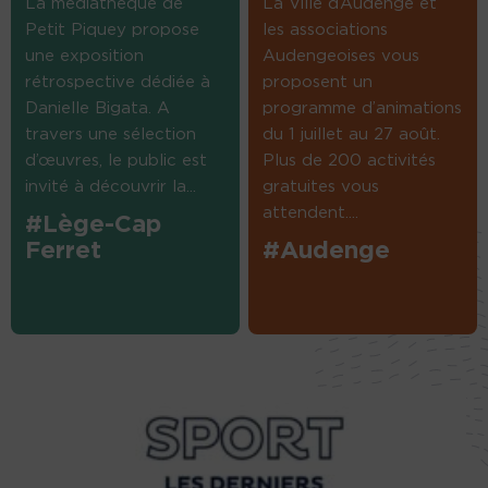
La médiathèque de
La Ville d’Audenge et
Petit Piquey propose
les associations
une exposition
Audengeoises vous
rétrospective dédiée à
proposent un
Danielle Bigata. A
programme d’animations
travers une sélection
du 1 juillet au 27 août.
d’œuvres, le public est
Plus de 200 activités
invité à découvrir la...
gratuites vous
attendent....
#Lège-Cap
Ferret
#Audenge