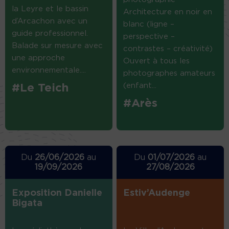
la Leyre et le bassin
Architecture en noir en
d’Arcachon avec un
blanc (ligne –
guide professionnel.
perspective –
Balade sur mesure avec
contrastes – créativité)
une approche
Ouvert à tous les
environnementale....
photographes amateurs
(enfant...
#Le Teich
#Arès
Du
26/06/2026
au
Du
01/07/2026
au
19/09/2026
27/08/2026
Exposition Danielle
Estiv’Audenge
Bigata