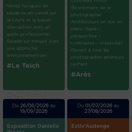
Concours Photo
Venez naviguez en
Bicentenaire de la
kayak ou en canoë sur
photographie
la Leyre et le bassin
Architecture en noir en
d’Arcachon avec un
blanc (ligne –
guide professionnel.
perspective –
Balade sur mesure avec
contrastes – créativité)
une approche
Ouvert à tous les
environnementale....
photographes amateurs
(enfant...
#Le Teich
#Arès
Du
26/06/2026
au
Du
01/07/2026
au
19/09/2026
27/08/2026
Exposition Danielle
Estiv’Audenge