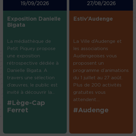
19/09/2026
27/08/2026
Exposition Danielle
Estiv’Audenge
Bigata
La médiathèque de
La Ville d’Audenge et
Petit Piquey propose
les associations
une exposition
Audengeoises vous
rétrospective dédiée à
proposent un
Danielle Bigata. A
programme d’animations
travers une sélection
du 1 juillet au 27 août.
d’œuvres, le public est
Plus de 200 activités
invité à découvrir la...
gratuites vous
attendent....
#Lège-Cap
Ferret
#Audenge