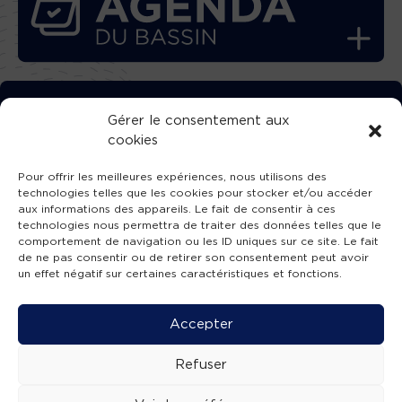
TÉLÉCHARGEZ GRATUITEMENT
Gérer le consentement aux
cookies
L’APPLICATION TVBA !
Pour offrir les meilleures expériences, nous utilisons des
technologies telles que les cookies pour stocker et/ou accéder
aux informations des appareils. Le fait de consentir à ces
technologies nous permettra de traiter des données telles que le
comportement de navigation ou les ID uniques sur ce site. Le fait
SUIVEZ-NOUS !
de ne pas consentir ou de retirer son consentement peut avoir
un effet négatif sur certaines caractéristiques et fonctions.
Charte de publication
-
Mentions légales
-
Accessibilité
-
Politique de confidentialité
-
Plan
Accepter
de site
-
SIBA
© 2026 création
Compos'it.
Refuser