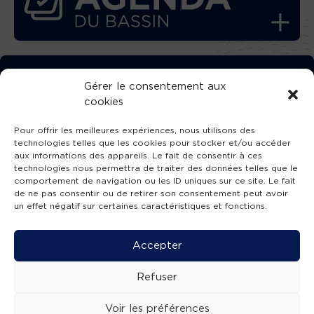
TÉLÉCHARGEZ GRATUITEMENT
Gérer le consentement aux
cookies
L’APPLICATION TVBA !
Pour offrir les meilleures expériences, nous utilisons des
technologies telles que les cookies pour stocker et/ou accéder
aux informations des appareils. Le fait de consentir à ces
technologies nous permettra de traiter des données telles que le
comportement de navigation ou les ID uniques sur ce site. Le fait
SUIVEZ-NOUS !
de ne pas consentir ou de retirer son consentement peut avoir
un effet négatif sur certaines caractéristiques et fonctions.
Charte de publication
-
Mentions légales
-
Accessibilité
-
Politique de confidentialité
-
Plan
Accepter
de site
-
SIBA
© 2026 création
Compos'it.
Refuser
Voir les préférences