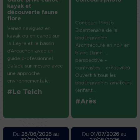
Guide privé canoë-
Concours photo
kayak et
découverte faune
flore
Concours Photo
Venez naviguez en
Bicentenaire de la
kayak ou en canoë sur
photographie
la Leyre et le bassin
Architecture en noir en
d’Arcachon avec un
blanc (ligne –
guide professionnel.
perspective –
Balade sur mesure avec
contrastes – créativité)
une approche
Ouvert à tous les
environnementale....
photographes amateurs
(enfant...
#Le Teich
#Arès
Du
26/06/2026
au
Du
01/07/2026
au