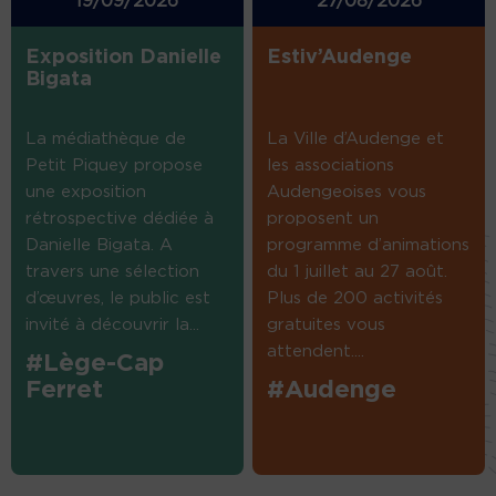
19/09/2026
27/08/2026
Exposition Danielle
Estiv’Audenge
Bigata
La médiathèque de
La Ville d’Audenge et
Petit Piquey propose
les associations
une exposition
Audengeoises vous
rétrospective dédiée à
proposent un
Danielle Bigata. A
programme d’animations
travers une sélection
du 1 juillet au 27 août.
d’œuvres, le public est
Plus de 200 activités
invité à découvrir la...
gratuites vous
attendent....
#Lège-Cap
Ferret
#Audenge