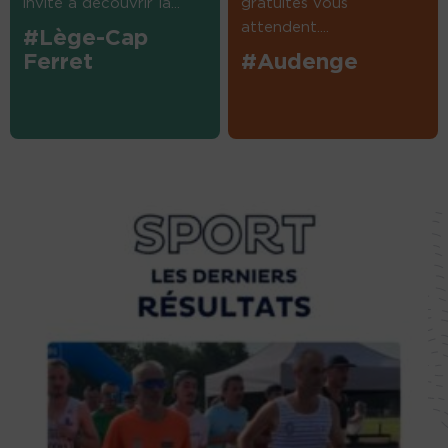
invité à découvrir la...
gratuites vous
attendent....
#Lège-Cap
Ferret
#Audenge