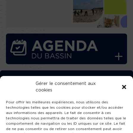
TÉLÉCHARGEZ GRATUITEMENT
Gérer le consentement aux
cookies
L’APPLICATION TVBA !
Pour offrir les meilleures expériences, nous utilisons des
technologies telles que les cookies pour stocker et/ou accéder
aux informations des appareils. Le fait de consentir à ces
technologies nous permettra de traiter des données telles que le
comportement de navigation ou les ID uniques sur ce site. Le fait
SUIVEZ-NOUS !
de ne pas consentir ou de retirer son consentement peut avoir