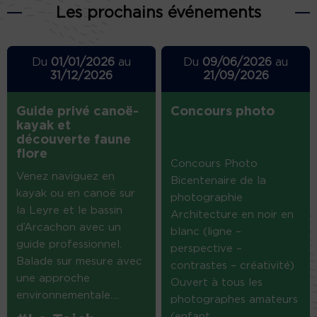
Les prochains événements
Du
01/01/2026
au
Du
09/06/2026
au
31/12/2026
21/09/2026
Guide privé canoë-
Concours photo
kayak et
découverte faune
flore
Concours Photo
Venez naviguez en
Bicentenaire de la
kayak ou en canoë sur
photographie
la Leyre et le bassin
Architecture en noir en
d’Arcachon avec un
blanc (ligne –
guide professionnel.
perspective –
Balade sur mesure avec
contrastes – créativité)
une approche
Ouvert à tous les
environnementale....
photographes amateurs
(enfant...