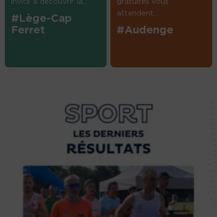
invité à découvrir la...
gratuites vous
attendent....
#Lège-Cap
Ferret
#Audenge