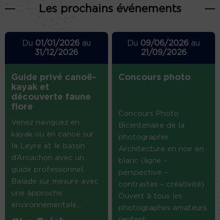
Les prochains événements
Du
01/01/2026
au
Du
09/06/2026
au
31/12/2026
21/09/2026
Guide privé canoë-
Concours photo
kayak et
découverte faune
flore
Concours Photo
Venez naviguez en
Bicentenaire de la
kayak ou en canoë sur
photographie
la Leyre et le bassin
Architecture en noir en
d’Arcachon avec un
blanc (ligne –
guide professionnel.
perspective –
Balade sur mesure avec
contrastes – créativité)
une approche
Ouvert à tous les
environnementale....
photographes amateurs
(enfant...