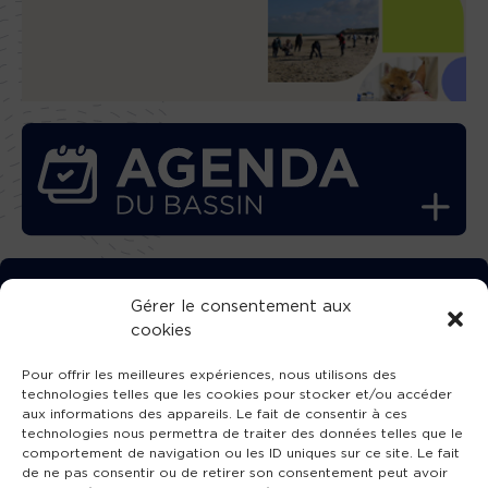
TÉLÉCHARGEZ GRATUITEMENT
Gérer le consentement aux
cookies
L’APPLICATION TVBA !
Pour offrir les meilleures expériences, nous utilisons des
technologies telles que les cookies pour stocker et/ou accéder
aux informations des appareils. Le fait de consentir à ces
technologies nous permettra de traiter des données telles que le
comportement de navigation ou les ID uniques sur ce site. Le fait
SUIVEZ-NOUS !
de ne pas consentir ou de retirer son consentement peut avoir