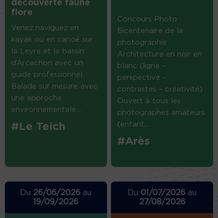
découverte faune
flore
Concours Photo
Venez naviguez en
Bicentenaire de la
kayak ou en canoë sur
photographie
la Leyre et le bassin
Architecture en noir en
d’Arcachon avec un
blanc (ligne –
guide professionnel.
perspective –
Balade sur mesure avec
contrastes – créativité)
une approche
Ouvert à tous les
environnementale....
photographes amateurs
(enfant...
#Le Teich
#Arès
Du
26/06/2026
au
Du
01/07/2026
au
19/09/2026
27/08/2026