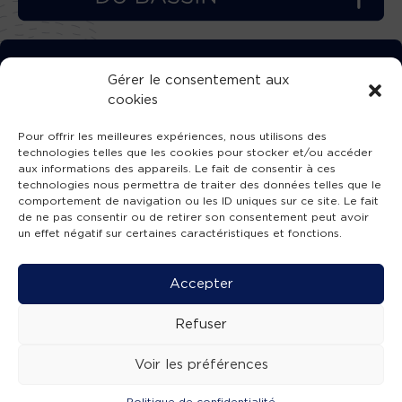
TÉLÉCHARGEZ GRATUITEMENT
Gérer le consentement aux
cookies
L’APPLICATION TVBA !
Pour offrir les meilleures expériences, nous utilisons des
technologies telles que les cookies pour stocker et/ou accéder
aux informations des appareils. Le fait de consentir à ces
technologies nous permettra de traiter des données telles que le
comportement de navigation ou les ID uniques sur ce site. Le fait
SUIVEZ-NOUS !
de ne pas consentir ou de retirer son consentement peut avoir
un effet négatif sur certaines caractéristiques et fonctions.
Charte de publication
-
Mentions légales
-
Accessibilité
-
Politique de confidentialité
-
Plan
Accepter
de site
-
SIBA
© 2026 création
Compos'it.
Refuser
Voir les préférences