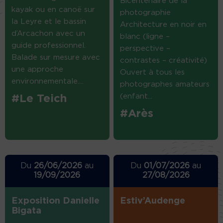
Bicentenaire de la
kayak ou en canoë sur
photographie
la Leyre et le bassin
Architecture en noir en
d’Arcachon avec un
blanc (ligne –
guide professionnel.
perspective –
Balade sur mesure avec
contrastes – créativité)
une approche
Ouvert à tous les
environnementale....
photographes amateurs
(enfant...
#Le Teich
#Arès
Du
26/06/2026
au
Du
01/07/2026
au
19/09/2026
27/08/2026
Exposition Danielle
Estiv’Audenge
Bigata