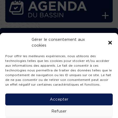
TÉLÉCHARGEZ GRATUITEMENT
Gérer le consentement aux
cookies
L’APPLICATION TVBA !
Pour offrir les meilleures expériences, nous utilisons des
technologies telles que les cookies pour stocker et/ou accéder
aux informations des appareils. Le fait de consentir à ces
technologies nous permettra de traiter des données telles que le
comportement de navigation ou les ID uniques sur ce site. Le fait
SUIVEZ-NOUS !
de ne pas consentir ou de retirer son consentement peut avoir
un effet négatif sur certaines caractéristiques et fonctions.
Charte de publication
-
Mentions légales
-
Accessibilité
-
Politique de confidentialité
-
Plan
Accepter
de site
-
SIBA
© 2026 création
Compos'it.
Refuser