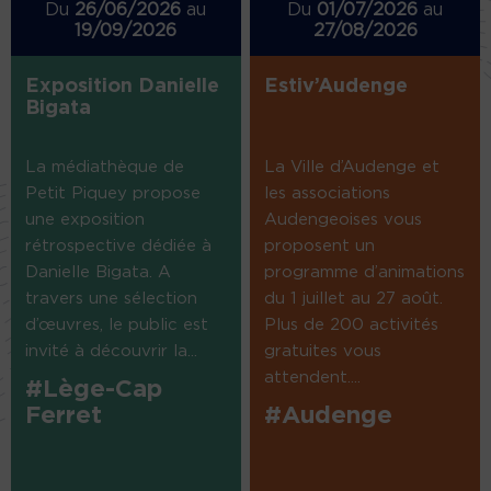
Du
26/06/2026
au
Du
01/07/2026
au
19/09/2026
27/08/2026
Exposition Danielle
Estiv’Audenge
Bigata
La médiathèque de
La Ville d’Audenge et
Petit Piquey propose
les associations
une exposition
Audengeoises vous
rétrospective dédiée à
proposent un
Danielle Bigata. A
programme d’animations
travers une sélection
du 1 juillet au 27 août.
d’œuvres, le public est
Plus de 200 activités
invité à découvrir la...
gratuites vous
attendent....
#Lège-Cap
Ferret
#Audenge