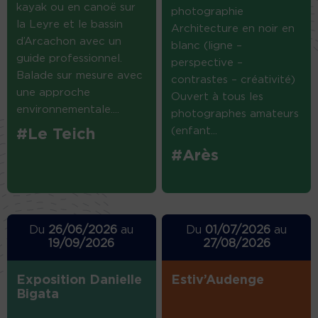
kayak ou en canoë sur
photographie
la Leyre et le bassin
Architecture en noir en
d’Arcachon avec un
blanc (ligne –
guide professionnel.
perspective –
Balade sur mesure avec
contrastes – créativité)
une approche
Ouvert à tous les
environnementale....
photographes amateurs
(enfant...
#Le Teich
#Arès
Du
26/06/2026
au
Du
01/07/2026
au
19/09/2026
27/08/2026
Exposition Danielle
Estiv’Audenge
Bigata