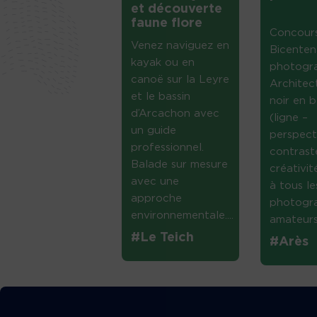
et découverte
faune flore
Concour
Venez naviguez en
Bicenten
kayak ou en
photogr
canoë sur la Leyre
Architec
et le bassin
noir en b
d’Arcachon avec
(ligne –
un guide
perspect
professionnel.
contrast
Balade sur mesure
créativi
avec une
à tous le
approche
photogr
environnementale....
amateurs 
#Le Teich
#Arès