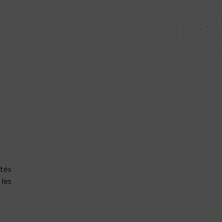
ptés
 les