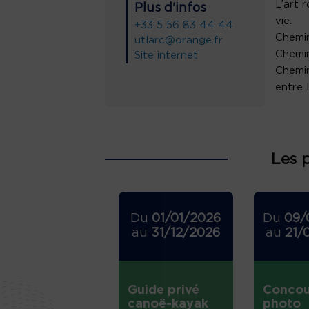
L’art 
Plus d'infos
vie.
+33 5 56 83 44 44
Chemine
utlarc@orange.fr
Chemin
Site internet
Chemin
entre 
Les 
Du
01/01/2026
Du
09/
au
31/12/2026
au
21/
Guide privé
Concou
canoë-kayak
photo