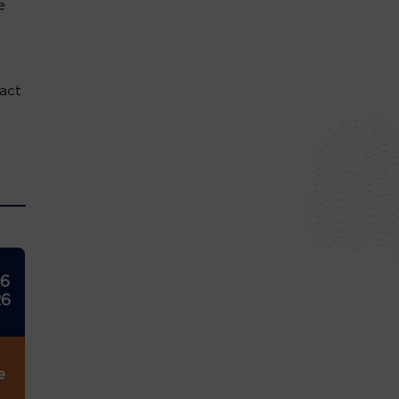
e
tact
26
26
e