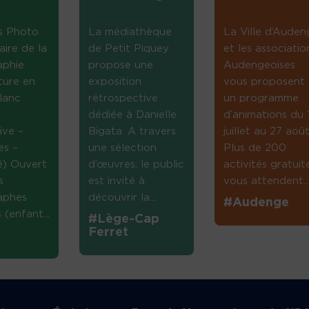
s Photo
La médiathèque
La Ville d’Auden
aire de la
de Petit Piquey
et les associatio
aphie
propose une
Audengeoises
ture en
exposition
vous proposent
lanc
rétrospective
un programme
dédiée à Danielle
d’animations du 
ive –
Bigata. A travers
juillet au 27 août
es –
une sélection
Plus de 200
té) Ouvert
d’œuvres, le public
activités gratuit
s
est invité à
vous attendent...
aphes
découvrir la...
#Audenge
(enfant...
#Lège-Cap
Ferret