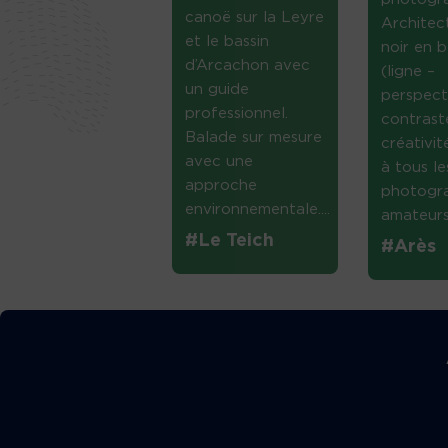
canoë sur la Leyre
Architec
et le bassin
noir en b
d’Arcachon avec
(ligne –
un guide
perspect
professionnel.
contrast
Balade sur mesure
créativi
avec une
à tous le
approche
photogr
environnementale....
amateurs 
#Le Teich
#Arès