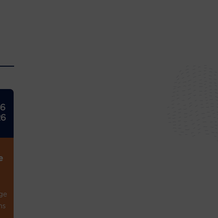
26
26
e
ge
ns