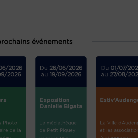
prochains événements
06/2026
Du
26/06/2026
Du
01/07/20
09/2026
au
19/09/2026
au
27/08/20
rs
Exposition
Estiv’Audeng
Danielle Bigata
s Photo
La médiathèque
La Ville d’Auden
aire de la
de Petit Piquey
et les associatio
aphie
propose une
Audengeoises