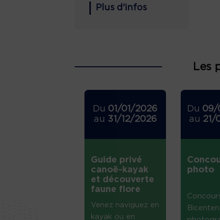
Plus d'infos
Les 
Du
01/01/2026
Du
09/
au
31/12/2026
au
21/
Guide privé
Concou
canoë-kayak
photo
et découverte
faune flore
Concour
Venez naviguez en
Bicenten
kayak ou en
photogr