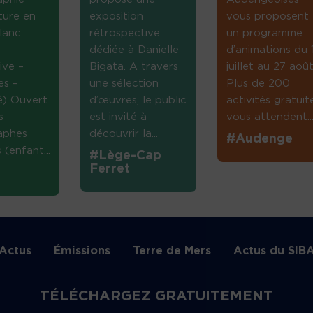
ture en
exposition
vous proposent
lanc
rétrospective
un programme
dédiée à Danielle
d’animations du 
ive –
Bigata. A travers
juillet au 27 août
es –
une sélection
Plus de 200
té) Ouvert
d’œuvres, le public
activités gratuit
s
est invité à
vous attendent...
aphes
découvrir la...
#Audenge
(enfant...
#Lège-Cap
Ferret
Actus
Émissions
Terre de Mers
Actus du SIB
TÉLÉCHARGEZ GRATUITEMENT