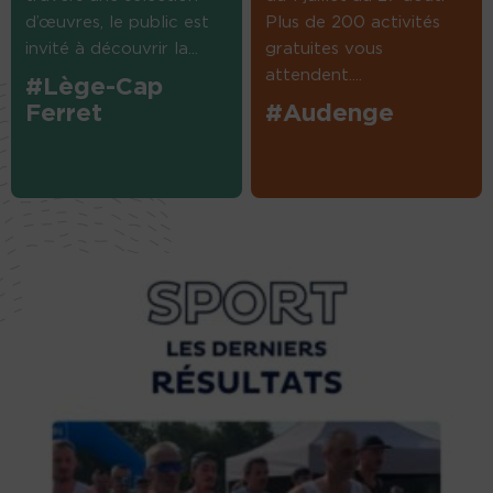
d’œuvres, le public est
Plus de 200 activités
invité à découvrir la...
gratuites vous
attendent....
#Lège-Cap
Ferret
#Audenge