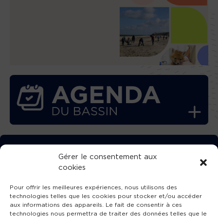
TÉLÉCHARGEZ GRATUITEMENT
Gérer le consentement aux
cookies
L’APPLICATION TVBA !
Pour offrir les meilleures expériences, nous utilisons des
technologies telles que les cookies pour stocker et/ou accéder
aux informations des appareils. Le fait de consentir à ces
technologies nous permettra de traiter des données telles que le