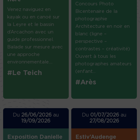
Concours Photo
Venez naviguez en
Bicentenaire de la
kayak ou en canoë sur
photographie
la Leyre et le bassin
Architecture en noir en
d’Arcachon avec un
blanc (ligne –
guide professionnel.
perspective –
Balade sur mesure avec
contrastes – créativité)
une approche
Ouvert à tous les
environnementale....
photographes amateurs
(enfant...
#Le Teich
#Arès
Du
26/06/2026
au
Du
01/07/2026
au
19/09/2026
27/08/2026
Exposition Danielle
Estiv’Audenge