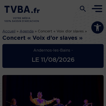
Ouvrir la b
Accueil
»
Agenda
»
Concert « Voix d’or slaves »
Concert « Voix d’or slaves »
Andernos-les-Bains -
LE
11/08/2026