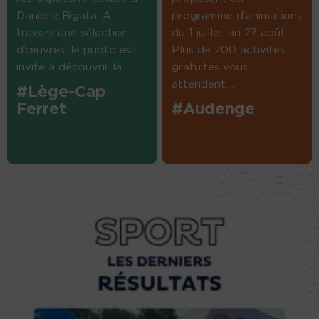
Danielle Bigata. A
programme d’animations
travers une sélection
du 1 juillet au 27 août.
d’œuvres, le public est
Plus de 200 activités
invité à découvrir la...
gratuites vous
attendent....
#Lège-Cap
Ferret
#Audenge