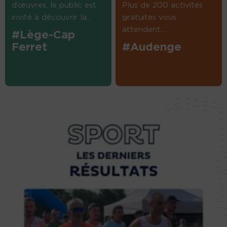
d’œuvres, le public est
Plus de 200 activités
invité à découvrir la...
gratuites vous
attendent....
#Lège-Cap
Ferret
#Audenge