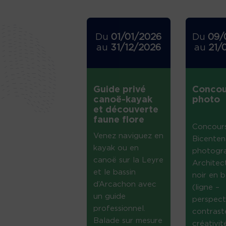
Du
01/01/2026
Du
09/
au
31/12/2026
au
21/
Guide privé
Concou
canoë-kayak
photo
et découverte
faune flore
Concour
Venez naviguez en
Bicenten
kayak ou en
photogr
canoë sur la Leyre
Architec
et le bassin
noir en b
d’Arcachon avec
(ligne –
un guide
perspect
professionnel.
contrast
Balade sur mesure
créativi