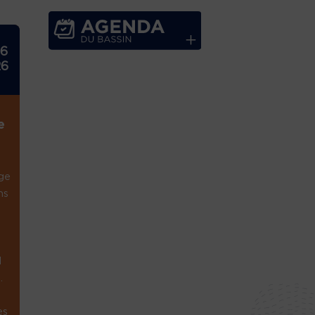
26
26
e
ge
ns
1
.
es