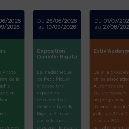
06/2026
Du
26/06/2026
Du
01/07/20
09/2026
au
19/09/2026
au
27/08/20
rs
Exposition
Estiv’Audeng
Danielle Bigata
s Photo
La médiathèque
La Ville d’Auden
aire de la
de Petit Piquey
et les associatio
aphie
propose une
Audengeoises
ture en
exposition
vous proposent
lanc
rétrospective
un programme
dédiée à Danielle
d’animations du 
ive –
Bigata. A travers
juillet au 27 août
es –
une sélection
Plus de 200
té) Ouvert
d’œuvres, le public
activités gratuit