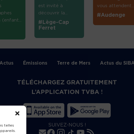
s
est invité à
vous attendent...
aphes
découvrir la...
#Audenge
(enfant...
#Lège-Cap
Ferret
Actus
Émissions
Terre de Mers
Actus du SIB
TÉLÉCHARGEZ GRATUITEMENT
L’APPLICATION TVBA !
SUIVEZ-NOUS !
s telles
ppareils.