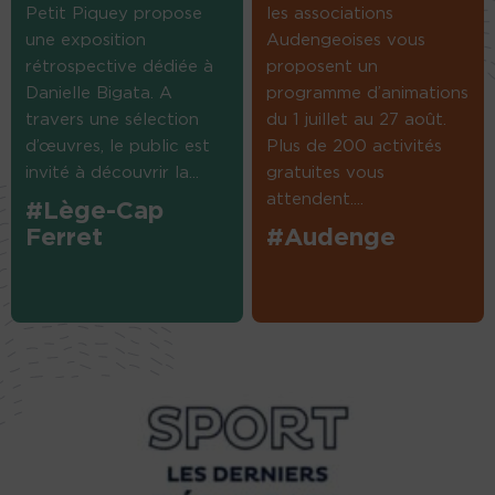
Petit Piquey propose
les associations
une exposition
Audengeoises vous
rétrospective dédiée à
proposent un
Danielle Bigata. A
programme d’animations
travers une sélection
du 1 juillet au 27 août.
d’œuvres, le public est
Plus de 200 activités
invité à découvrir la...
gratuites vous
attendent....
#Lège-Cap
Ferret
#Audenge