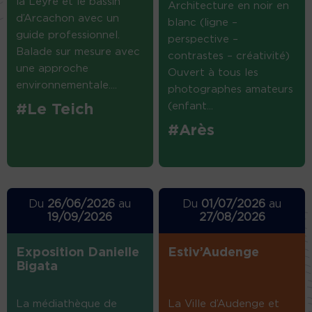
la Leyre et le bassin
Architecture en noir en
d’Arcachon avec un
blanc (ligne –
guide professionnel.
perspective –
Balade sur mesure avec
contrastes – créativité)
une approche
Ouvert à tous les
environnementale....
photographes amateurs
(enfant...
#Le Teich
#Arès
Du
26/06/2026
au
Du
01/07/2026
au
19/09/2026
27/08/2026
Exposition Danielle
Estiv’Audenge
Bigata
La médiathèque de
La Ville d’Audenge et