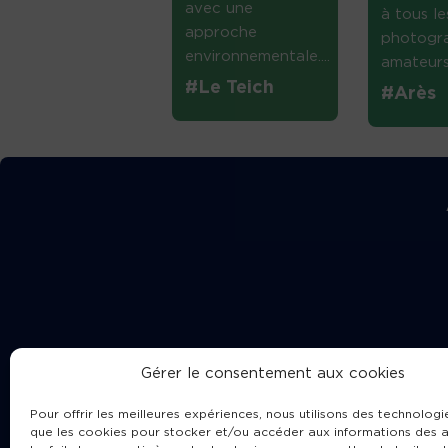
avec une
à tous le
approche
photogr
environnementale....
amateurs 
#Le Teich
#Arès
Gérer le consentement aux cookies
Pour offrir les meilleures expériences, nous utilisons des technologie
que les cookies pour stocker et/ou accéder aux informations des a