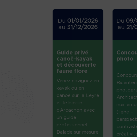
Du
01/01/2026
Du
09/
au
31/12/2026
au
21/
Guide privé
Concou
canoë-kayak
photo
et découverte
faune flore
Concour
Venez naviguez en
Bicenten
kayak ou en
photogr
canoë sur la Leyre
Architec
et le bassin
noir en b
d’Arcachon avec
(ligne –
un guide
perspect
professionnel.
contrast
Balade sur mesure
créativi