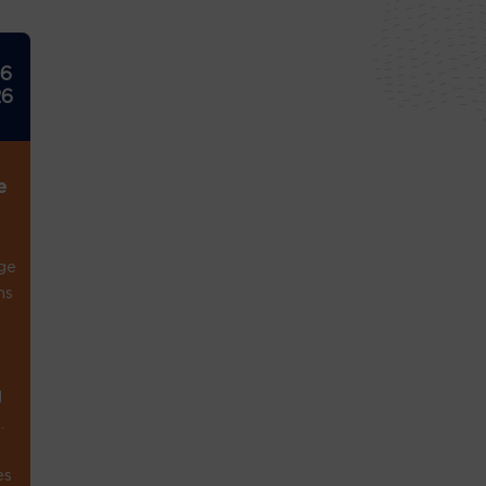
26
26
e
ge
ns
1
.
es