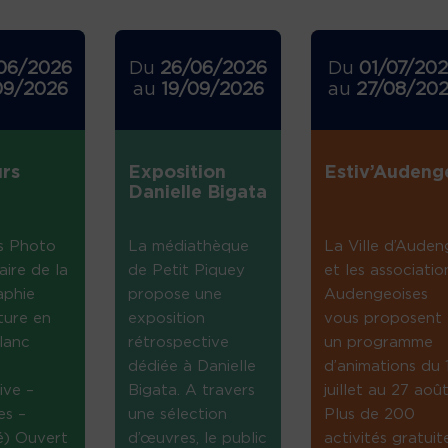
06/2026
Du
26/06/2026
Du
01/07/20
09/2026
au
19/09/2026
au
27/08/20
rs
Exposition
Estiv’Audeng
Danielle Bigata
s Photo
La médiathèque
La Ville d’Auden
aire de la
de Petit Piquey
et les associatio
aphie
propose une
Audengeoises
ture en
exposition
vous proposent
lanc
rétrospective
un programme
dédiée à Danielle
d’animations du 
ive –
Bigata. A travers
juillet au 27 août
es –
une sélection
Plus de 200
té) Ouvert
d’œuvres, le public
activités gratuit