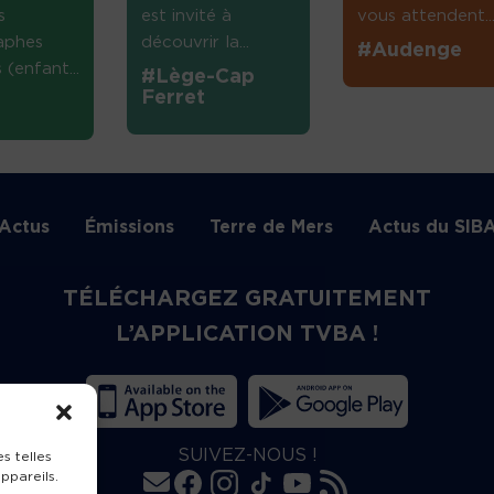
s
est invité à
vous attendent...
aphes
découvrir la...
#Audenge
(enfant...
#Lège-Cap
Ferret
Actus
Émissions
Terre de Mers
Actus du SIB
TÉLÉCHARGEZ GRATUITEMENT
L’APPLICATION TVBA !
SUIVEZ-NOUS !
s telles
ppareils.