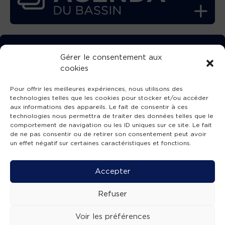
TÉLÉCHARGEZ GRATUITEMENT
Gérer le consentement aux
cookies
L’APPLICATION TVBA !
Pour offrir les meilleures expériences, nous utilisons des
technologies telles que les cookies pour stocker et/ou accéder
aux informations des appareils. Le fait de consentir à ces
technologies nous permettra de traiter des données telles que le
comportement de navigation ou les ID uniques sur ce site. Le fait
SUIVEZ-NOUS !
de ne pas consentir ou de retirer son consentement peut avoir
un effet négatif sur certaines caractéristiques et fonctions.
Charte de publication
-
Mentions légales
-
Accessibilité
-
Politique de confidentialité
-
Plan
Accepter
de site
-
SIBA
© 2026 création
Compos'it.
Refuser
Voir les préférences