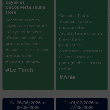
kayak et
découverte faune
flore
Concours Photo
Venez naviguez en
Bicentenaire de la
kayak ou en canoë sur
photographie
la Leyre et le bassin
Architecture en noir en
d’Arcachon avec un
blanc (ligne –
guide professionnel.
perspective –
Balade sur mesure avec
contrastes – créativité)
une approche
Ouvert à tous les
environnementale....
photographes amateurs
(enfant...
#Le Teich
#Arès
Du
26/06/2026
au
Du
01/07/2026
au
19/09/2026
27/08/2026