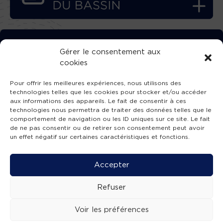
TÉLÉCHARGEZ GRATUITEMENT
Gérer le consentement aux
cookies
L’APPLICATION TVBA !
Pour offrir les meilleures expériences, nous utilisons des
technologies telles que les cookies pour stocker et/ou accéder
aux informations des appareils. Le fait de consentir à ces
technologies nous permettra de traiter des données telles que le
comportement de navigation ou les ID uniques sur ce site. Le fait
SUIVEZ-NOUS !
de ne pas consentir ou de retirer son consentement peut avoir
un effet négatif sur certaines caractéristiques et fonctions.
Charte de publication
-
Mentions légales
-
Accessibilité
-
Politique de confidentialité
-
Plan
Accepter
de site
-
SIBA
© 2026 création
Compos'it.
Refuser
Voir les préférences