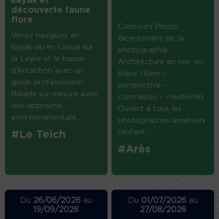
kayak et
découverte faune
flore
Concours Photo
Venez naviguez en
Bicentenaire de la
kayak ou en canoë sur
photographie
la Leyre et le bassin
Architecture en noir en
d’Arcachon avec un
blanc (ligne –
guide professionnel.
perspective –
Balade sur mesure avec
contrastes – créativité)
une approche
Ouvert à tous les
environnementale....
photographes amateurs
(enfant...
#Le Teich
#Arès
Du
26/06/2026
au
Du
01/07/2026
au
19/09/2026
27/08/2026