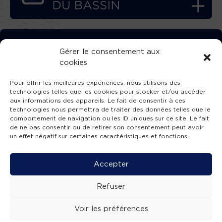
TÉLÉCHARGEZ GRATUITEMENT
Gérer le consentement aux
cookies
L’APPLICATION TVBA !
Pour offrir les meilleures expériences, nous utilisons des
technologies telles que les cookies pour stocker et/ou accéder
aux informations des appareils. Le fait de consentir à ces
technologies nous permettra de traiter des données telles que le
comportement de navigation ou les ID uniques sur ce site. Le fait
SUIVEZ-NOUS !
de ne pas consentir ou de retirer son consentement peut avoir
un effet négatif sur certaines caractéristiques et fonctions.
Charte de publication
-
Mentions légales
-
Accessibilité
-
Politique de confidentialité
-
Plan
Accepter
de site
-
SIBA
© 2026 création
Compos'it.
Refuser
Voir les préférences