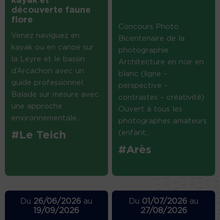
kayak et
découverte faune
flore
Concours Photo
Venez naviguez en
Bicentenaire de la
kayak ou en canoë sur
photographie
la Leyre et le bassin
Architecture en noir en
d’Arcachon avec un
blanc (ligne –
guide professionnel.
perspective –
Balade sur mesure avec
contrastes – créativité)
une approche
Ouvert à tous les
environnementale....
photographes amateurs
(enfant...
#Le Teich
#Arès
Du
26/06/2026
au
Du
01/07/2026
au
19/09/2026
27/08/2026