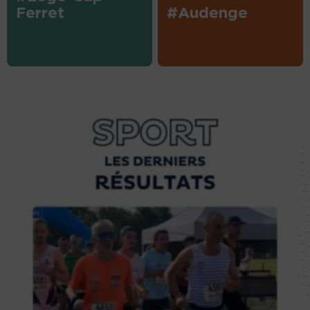
Ferret
#Audenge