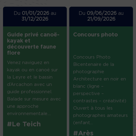
Du
01/01/2026
au
Du
09/06/2026
au
31/12/2026
21/09/2026
Guide privé canoë-
Concours photo
kayak et
découverte faune
flore
Concours Photo
Venez naviguez en
Bicentenaire de la
kayak ou en canoë sur
photographie
la Leyre et le bassin
Architecture en noir en
d’Arcachon avec un
blanc (ligne –
guide professionnel.
perspective –
Balade sur mesure avec
contrastes – créativité)
une approche
Ouvert à tous les
environnementale....
photographes amateurs
(enfant...
#Le Teich
#Arès