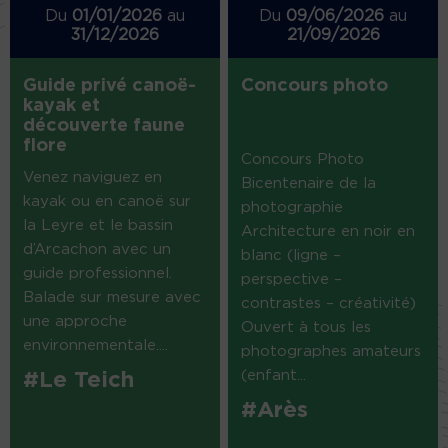
Du
01/01/2026
au
Du
09/06/2026
au
31/12/2026
21/09/2026
Guide privé canoë-
Concours photo
kayak et
découverte faune
flore
Concours Photo
Venez naviguez en
Bicentenaire de la
kayak ou en canoë sur
photographie
la Leyre et le bassin
Architecture en noir en
d’Arcachon avec un
blanc (ligne –
guide professionnel.
perspective –
Balade sur mesure avec
contrastes – créativité)
une approche
Ouvert à tous les
environnementale....
photographes amateurs
(enfant...
#Le Teich
#Arès