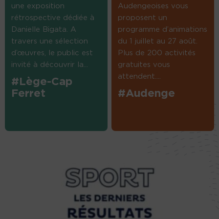
une exposition
Audengeoises vous
rétrospective dédiée à
proposent un
Danielle Bigata. A
programme d’animations
travers une sélection
du 1 juillet au 27 août.
d’œuvres, le public est
Plus de 200 activités
invité à découvrir la...
gratuites vous
attendent....
#Lège-Cap
Ferret
#Audenge