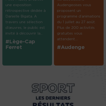
une exposition
Audengeoises vous
rétrospective dédiée à
proposent un
Danielle Bigata. A
programme d’animations
travers une sélection
du 1 juillet au 27 août.
d’œuvres, le public est
Plus de 200 activités
invité à découvrir la...
gratuites vous
attendent....
#Lège-Cap
Ferret
#Audenge