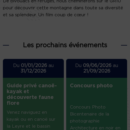
De bivouacs en refuges, nous cheminerons sur le GR10
pour découvrir cette montagne dans toute sa diversité
et sa splendeur. Un film coup de cœur !
Les prochains événements
Du
01/01/2026
au
Du
09/06/2026
au
31/12/2026
21/09/2026
Guide privé canoë-
Concours photo
kayak et
découverte faune
flore
Concours Photo
Venez naviguez en
Bicentenaire de la
kayak ou en canoë sur
photographie
la Leyre et le bassin
Architecture en noir en