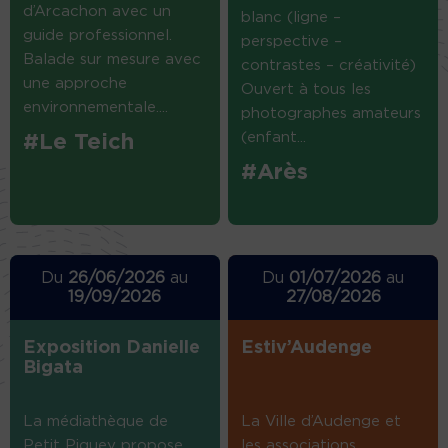
d’Arcachon avec un
blanc (ligne –
guide professionnel.
perspective –
Balade sur mesure avec
contrastes – créativité)
une approche
Ouvert à tous les
environnementale....
photographes amateurs
(enfant...
#Le Teich
#Arès
Du
26/06/2026
au
Du
01/07/2026
au
19/09/2026
27/08/2026
Exposition Danielle
Estiv’Audenge
Bigata
La médiathèque de
La Ville d’Audenge et
Petit Piquey propose
les associations