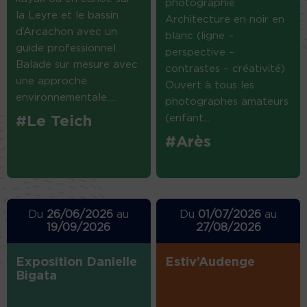
photographie
la Leyre et le bassin
Architecture en noir en
d’Arcachon avec un
blanc (ligne –
guide professionnel.
perspective –
Balade sur mesure avec
contrastes – créativité)
une approche
Ouvert à tous les
environnementale....
photographes amateurs
(enfant...
#Le Teich
#Arès
Du
26/06/2026
au
Du
01/07/2026
au
19/09/2026
27/08/2026
Exposition Danielle
Estiv’Audenge
Bigata