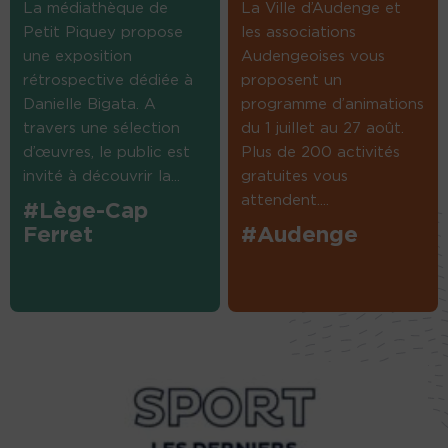
La médiathèque de
La Ville d’Audenge et
Petit Piquey propose
les associations
une exposition
Audengeoises vous
rétrospective dédiée à
proposent un
Danielle Bigata. A
programme d’animations
travers une sélection
du 1 juillet au 27 août.
d’œuvres, le public est
Plus de 200 activités
invité à découvrir la...
gratuites vous
attendent....
#Lège-Cap
Ferret
#Audenge