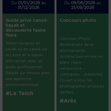
Du
01/01/2026
au
Du
09/06/2026
au
31/12/2026
21/09/2026
Guide privé canoë-
Concours photo
kayak et
découverte faune
flore
Concours Photo
Venez naviguez en
Bicentenaire de la
kayak ou en canoë sur
photographie
la Leyre et le bassin
Architecture en noir en
d’Arcachon avec un
blanc (ligne –
guide professionnel.
perspective –
Balade sur mesure avec
contrastes – créativité)
une approche
Ouvert à tous les
environnementale....
photographes amateurs
(enfant...
#Le Teich
#Arès