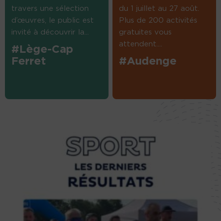
travers une sélection
du 1 juillet au 27 août.
d’œuvres, le public est
Plus de 200 activités
invité à découvrir la...
gratuites vous
attendent....
#Lège-Cap
Ferret
#Audenge