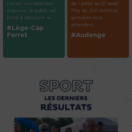
travers une sélection
du 1 juillet au 27 août.
d’œuvres, le public est
Plus de 200 activités
invité à découvrir la...
gratuites vous
attendent....
#Lège-Cap
Ferret
#Audenge