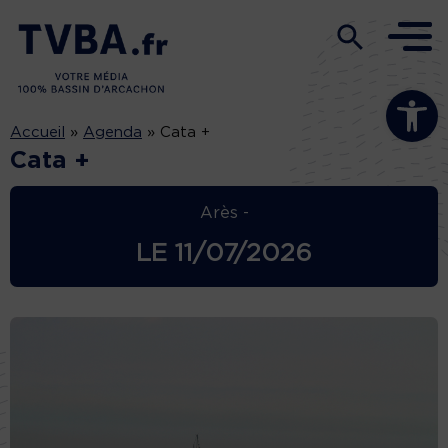
Ouvrir la b
Accueil
»
Agenda
»
Cata +
Cata +
Arès -
LE
11/07/2026