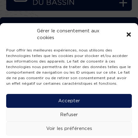
TÉLÉCHARGEZ GRATUITEMENT
Gérer le consentement aux
cookies
L’APPLICATION TVBA !
Pour offrir les meilleures expériences, nous utilisons des
technologies telles que les cookies pour stocker et/ou accéder
aux informations des appareils. Le fait de consentir à ces
technologies nous permettra de traiter des données telles que le
comportement de navigation ou les ID uniques sur ce site. Le fait
SUIVEZ-NOUS !
de ne pas consentir ou de retirer son consentement peut avoir
un effet négatif sur certaines caractéristiques et fonctions.
Charte de publication
-
Mentions légales
-
Accessibilité
-
Politique de confidentialité
-
Plan
Accepter
de site
-
SIBA
© 2026 création
Compos'it.
Refuser
Voir les préférences