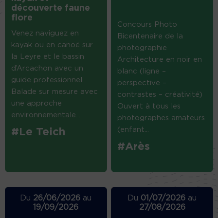
découverte faune
flore
Concours Photo
Venez naviguez en
Bicentenaire de la
kayak ou en canoë sur
photographie
la Leyre et le bassin
Architecture en noir en
d’Arcachon avec un
blanc (ligne –
guide professionnel.
perspective –
Balade sur mesure avec
contrastes – créativité)
une approche
Ouvert à tous les
environnementale....
photographes amateurs
(enfant...
#Le Teich
#Arès
Du
26/06/2026
au
Du
01/07/2026
au
19/09/2026
27/08/2026