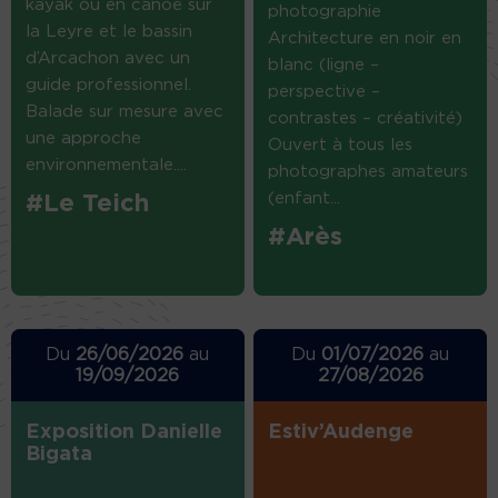
kayak ou en canoë sur
photographie
la Leyre et le bassin
Architecture en noir en
d’Arcachon avec un
blanc (ligne –
guide professionnel.
perspective –
Balade sur mesure avec
contrastes – créativité)
une approche
Ouvert à tous les
environnementale....
photographes amateurs
(enfant...
#Le Teich
#Arès
Du
26/06/2026
au
Du
01/07/2026
au
19/09/2026
27/08/2026
Exposition Danielle
Estiv’Audenge
Bigata