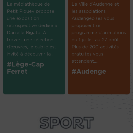
La médiathèque de
La Ville d’Audenge et
Petit Piquey propose
les associations
une exposition
Audengeoises vous
rétrospective dédiée à
proposent un
Danielle Bigata. A
programme d’animations
travers une sélection
du 1 juillet au 27 août.
d’œuvres, le public est
Plus de 200 activités
invité à découvrir la...
gratuites vous
attendent....
#Lège-Cap
Ferret
#Audenge