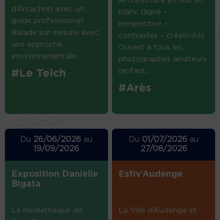
Architecture en noir en
d’Arcachon avec un
blanc (ligne –
guide professionnel.
perspective –
Balade sur mesure avec
contrastes – créativité)
une approche
Ouvert à tous les
environnementale....
photographes amateurs
(enfant...
#Le Teich
#Arès
Du
26/06/2026
au
Du
01/07/2026
au
19/09/2026
27/08/2026
Exposition Danielle
Estiv’Audenge
Bigata
La médiathèque de
La Ville d’Audenge et