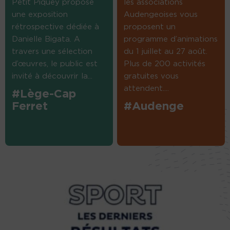
Petit Piquey propose
les associations
une exposition
Audengeoises vous
rétrospective dédiée à
proposent un
Danielle Bigata. A
programme d’animations
travers une sélection
du 1 juillet au 27 août.
d’œuvres, le public est
Plus de 200 activités
invité à découvrir la...
gratuites vous
attendent....
#Lège-Cap
Ferret
#Audenge