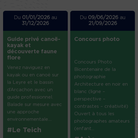
Du
01/01/2026
au
Du
09/06/2026
au
31/12/2026
21/09/2026
Guide privé canoë-
Concours photo
kayak et
découverte faune
flore
Concours Photo
Venez naviguez en
Bicentenaire de la
kayak ou en canoë sur
photographie
la Leyre et le bassin
Architecture en noir en
d’Arcachon avec un
blanc (ligne –
guide professionnel.
perspective –
Balade sur mesure avec
contrastes – créativité)
une approche
Ouvert à tous les
environnementale....
photographes amateurs
(enfant...
#Le Teich