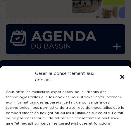
TÉLÉCHARGEZ GRATUITEMENT
Gérer le consentement aux
cookies
L’APPLICATION TVBA !
Pour offrir les meilleures expériences, nous utilisons des
technologies telles que les cookies pour stocker et/ou accéder
aux informations des appareils. Le fait de consentir à ces
technologies nous permettra de traiter des données telles que le
comportement de navigation ou les ID uniques sur ce site. Le fait
SUIVEZ-NOUS !
de ne pas consentir ou de retirer son consentement peut avoir
un effet négatif sur certaines caractéristiques et fonctions.