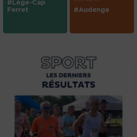
#Lège-Cap
Ferret
#Audenge