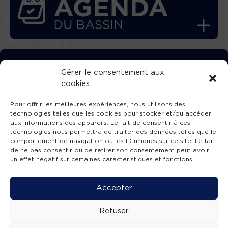
TÉLÉCHARGEZ GRATUITEMENT
Gérer le consentement aux
cookies
L’APPLICATION TVBA !
Pour offrir les meilleures expériences, nous utilisons des
technologies telles que les cookies pour stocker et/ou accéder
aux informations des appareils. Le fait de consentir à ces
technologies nous permettra de traiter des données telles que le
comportement de navigation ou les ID uniques sur ce site. Le fait
SUIVEZ-NOUS !
de ne pas consentir ou de retirer son consentement peut avoir
un effet négatif sur certaines caractéristiques et fonctions.
Charte de publication
-
Mentions légales
-
Accessibilité
-
Politique de confidentialité
-
Plan
Accepter
de site
-
SIBA
© 2026 création
Compos'it.
Refuser