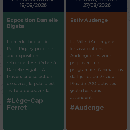
Du
26/06/2026
au
Du
01/07/2026
au
19/09/2026
27/08/2026
Exposition Danielle
Estiv’Audenge
Bigata
La médiathèque de
La Ville d’Audenge et
Petit Piquey propose
les associations
une exposition
Audengeoises vous
rétrospective dédiée à
proposent un
Danielle Bigata. A
programme d’animations
travers une sélection
du 1 juillet au 27 août.
d’œuvres, le public est
Plus de 200 activités
invité à découvrir la...
gratuites vous
attendent....
#Lège-Cap
Ferret
#Audenge